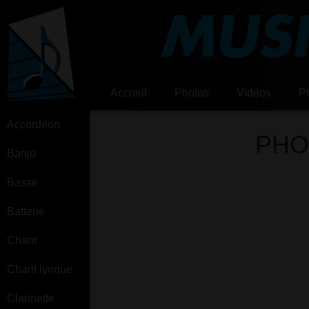
MUSI
Accueil
Photos
Vidéos
P
Accordéon
PHO
Banjo
Basse
Batterie
Chant
Chant lyrique
Clarinette